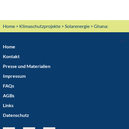
Home
>
Klimaschutzprojekte
>
Solarenergie
> Ghana:
Innovatives Verteilungssystem für Solar Home Systeme
TOP
Home
Kontakt
Presse und Materialien
Impressum
FAQs
AGBs
Links
Datenschutz