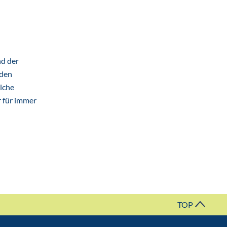
nd der
 den
elche
r für immer
TOP