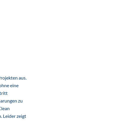
rojekten aus.
 ohne eine
ritt
barungen zu
Clean
 Leider zeigt