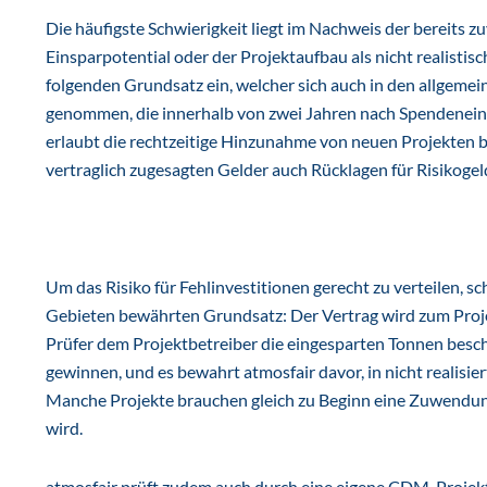
Die häufigste Schwierigkeit liegt im Nachweis der bereits z
Einsparpotential oder der Projektaufbau als nicht realistisc
folgenden Grundsatz ein, welcher sich auch in den allgeme
genommen, die innerhalb von zwei Jahren nach Spendenein
erlaubt die rechtzeitige Hinzunahme von neuen Projekten 
vertraglich zugesagten Gelder auch Rücklagen für Risikog
Um das Risiko für Fehlinvestitionen gerecht zu verteilen, s
Gebieten bewährten Grundsatz: Der Vertrag wird zum Proje
Prüfer dem Projektbetreiber die eingesparten Tonnen besch
gewinnen, und es bewahrt atmosfair davor, in nicht realis
Manche Projekte brauchen gleich zu Beginn eine Zuwendung,
wird.
atmosfair prüft zudem auch durch eine eigene CDM-Projek