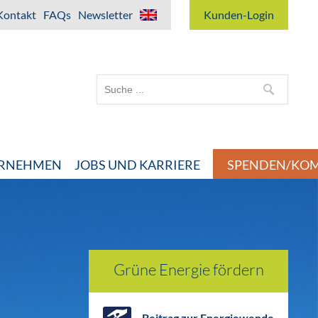
Kontakt
FAQs
Newsletter
Kunden-Login
ERNEHMEN
JOBS UND KARRIERE
SPENDEN/KOM
Grüne Energie fördern
Beitrag zur Energiewende