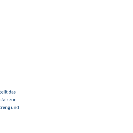
ellt das
fair zur
streng und