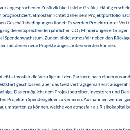
uvor angesprochenen Zusätzlichkeit (siehe Grafik ). Häufig erschei
h prognostiziert. atmosfair richtet daher sein Projektportfolio na
inen Geschäftsbedingungen findet: Es werden Projekte unter Vertr
gang die entsprechenden jährlichen CO₂ Minderungen erbringen 
bei Spendenwachstum. Zudem bildet atmosfair neben den Rücklage
elder, mit denen neue Projekte angeschoben werden können.
chließt atmosfair die Verträge mit den Partnern nach einem aus an
ktstart geschlossen, aber das Geld vertragsgemäß erst ausgezahl
einigt. Das ermöglicht dem Projektbetreiber, Investoren und Dar
ierten Projekten Spendengelder zu verlieren. Ausnahmen werden g
 um starten zu können, welche von atmosfair als Risikokapital 
tentwicklungsabteilung. Hier werden Projekte gemeinsam mit Par