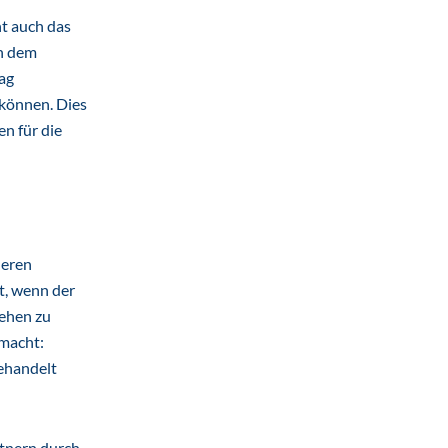
nt auch das
ch dem
ag
können. Dies
n für die
deren
t, wenn der
lehen zu
emacht:
behandelt
tnern durch