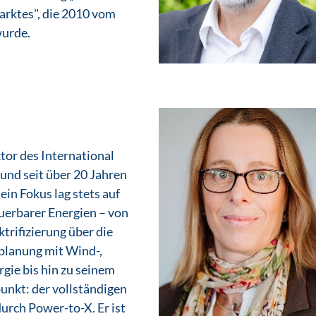
arktes", die 2010 vom
urde.
tor des International
 und seit über 20 Jahren
Sein Fokus lag stets auf
uerbarer Energien – von
ktrifizierung über die
planung mit Wind-,
rgie bis hin zu seinem
unkt: der vollständigen
durch Power-to-X. Er ist