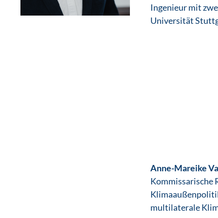
Ingenieur mit zw
Universität Stuttg
Anne-Mareike V
Kommissarische R
Klimaaußenpolitik
multilaterale Kl