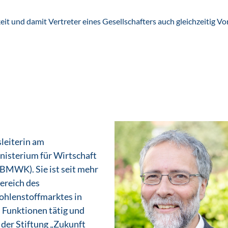
keit und damit Vertreter eines Gesellschafters auch gleichzeitig 
sleiterin am
sterium für Wirtschaft
BMWK). Sie ist seit mehr
Bereich des
ohlenstoffmarktes in
 Funktionen tätig und
der Stiftung „Zukunft