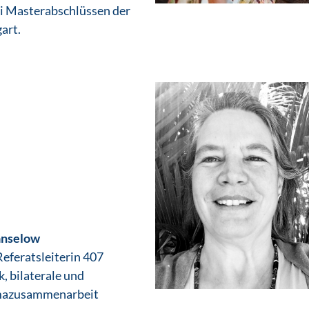
ei Masterabschlüssen der
art.
anselow
eferatsleiterin 407
, bilaterale und
imazusammenarbeit