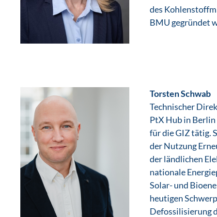
des Kohlenstoffm
BMU gegründet w
Torsten Schwab
Technischer Direk
PtX Hub in Berlin
für die GIZ tätig. 
der Nutzung Erne
der ländlichen Ele
nationale Energie
Solar- und Bioene
heutigen Schwerp
Defossilisierung 