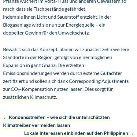
Pflanze wuchert im Volta-Fluss und anderen Gewässern so
rasch, dass sie Fischbestände gefährdet,
indem sie ihnen Licht und Sauerstoff entzieht. In der
Biogasanlage wird sie nun zur Energiequelle – ein
doppelter Gewinn für den Umweltschutz.
Bewährt sich das Konzept, planen wir zunächst zehn weitere
Standorte in der Region, gefolgt von einer möglichen
Expansion in ganz Ghana. Die erzielten
Emissionsminderungen werden durch externe Gutachter
zertifiziert und sollen sich dank Corresponding Adjustments
zur CO₂-Kompensation nutzen lassen. Dies sorgt
für
zusätzlichen Klimaschutz.
←
Kondensstreifen – wie sich die unterschätzten
Post
Klimatreiber vermeiden lassen
Lokale Interessen einbinden auf den Philippinen
→