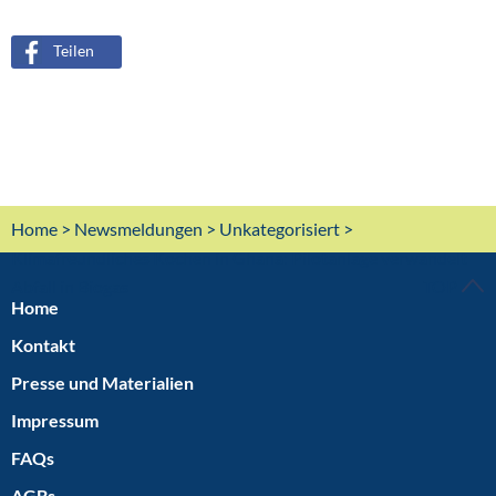
navigation
Teilen
Home
>
Newsmeldungen
>
Unkategorisiert
>
Klimafreundliches Kochen in Ghana: Pilotanlage verwandelt
Abfall in Biogas
TOP
Home
Kontakt
Presse und Materialien
Impressum
FAQs
AGBs