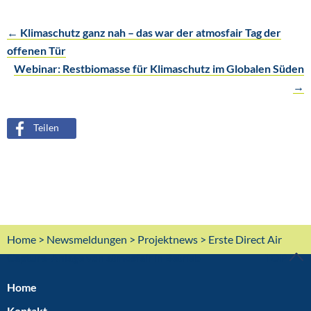
←
Klimaschutz ganz nah – das war der atmosfair Tag der
Post
offenen Tür
Webinar: Restbiomasse für Klimaschutz im Globalen Süden
navigation
→
Teilen
Home
>
Newsmeldungen
>
Projektnews
> Erste Direct Air
Capture-Anlage von atmosfair in Betrieb
TOP
Home
Kontakt